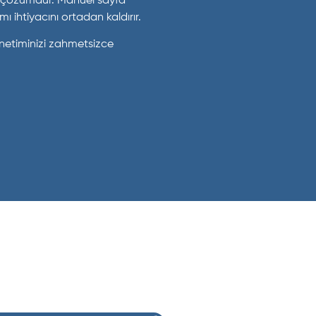
ir çözümdür. Manuel sayfa
ı ihtiyacını ortadan kaldırır.
önetiminizi zahmetsizce