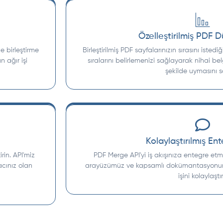
Özelleştirilmiş PDF 
e birleştirme
Birleştirilmiş PDF sayfalarınızın sırasını istedi
n ağır işi
sıralarını belirlemenizi sağlayarak nihai b
şekilde uymasını s
Kolaylaştırılmış En
rin. API'miz
PDF Merge API'yi iş akışınıza entegre etm
acınız olan
arayüzümüz ve kapsamlı dokümantasyonumuz
işini kolaylaştırı