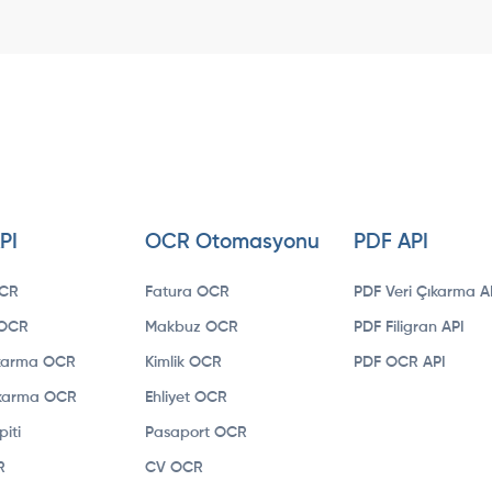
PI
OCR Otomasyonu
PDF API
OCR
Fatura OCR
PDF Veri Çıkarma A
ı OCR
Makbuz OCR
PDF Filigran API
ıkarma OCR
Kimlik OCR
PDF OCR API
ıkarma OCR
Ehliyet OCR
iti
Pasaport OCR
R
CV OCR