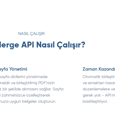
NASIL ÇALIŞIR
erge API Nasıl Çalışır?
Sayfa Yönetimi
Zaman Kazand
sayfa dizilerini yönetmede
Otomatik birleşt
dir ve birleştirilmiş PDF'nizin
ve emekten tasar
 bir şekilde akmasını sağlar. Sayfa
düzenlemelere ve
i zahmetsizce özelleştirerek
gerek yok - API'mi
nuza uygun belgeler oluşturun.
basitleştiriyor.