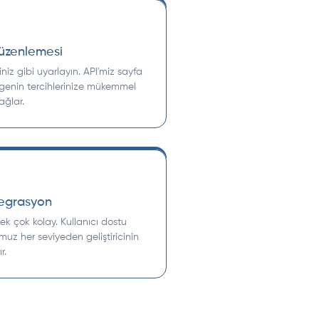
Düzenlemesi
ğiniz gibi uyarlayın. API'miz sayfa
elgenin tercihlerinize mükemmel
ağlar.
tegrasyon
ek çok kolay. Kullanıcı dostu
 her seviyeden geliştiricinin
r.