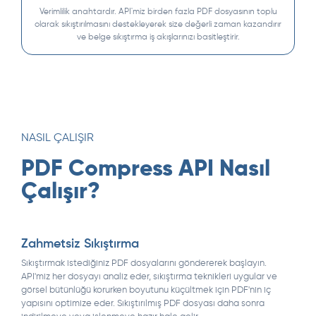
Verimlilik anahtardır. API'miz birden fazla PDF dosyasının toplu
olarak sıkıştırılmasını destekleyerek size değerli zaman kazandırır
ve belge sıkıştırma iş akışlarınızı basitleştirir.
NASIL ÇALIŞIR
PDF Compress API Nasıl
Çalışır?
Zahmetsiz Sıkıştırma
Sıkıştırmak istediğiniz PDF dosyalarını göndererek başlayın.
API'miz her dosyayı analiz eder, sıkıştırma teknikleri uygular ve
görsel bütünlüğü korurken boyutunu küçültmek için PDF'nin iç
yapısını optimize eder. Sıkıştırılmış PDF dosyası daha sonra