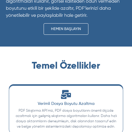
algoritmaları kullanır, görsel kaliteden ödün vermeden
boyutunu etkili bir şekilde azaltır, PDF’lerinizi daha
yönetilebilir ve paylaşılabilir hale getirir.
HEMEN BAŞLAYIN
Temel Özellikler
Verimli Dosya Boyutu Azaltma
PDF Sıkıştırma API'miz, PDF dosya boyutlarını önemli ölçüde
azaltmak için gelişmiş sıkıştırma algoritmaları kullanır. Daha hızlı
dosya aktarımlarını deneyimleyin, disk alanından tasarruf edin
ve belge yönetim sistemlerinizdeki depolamayı optimize edin.