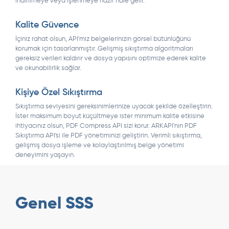
indirilmeye veya işlenmeye hazır hale gelir.
Kalite Güvence
İçiniz rahat olsun, API'miz belgelerinizin görsel bütünlüğünü
korumak için tasarlanmıştır. Gelişmiş sıkıştırma algoritmaları
gereksiz verileri kaldırır ve dosya yapısını optimize ederek kalite
ve okunabilirlik sağlar.
Kişiye Özel Sıkıştırma
Sıkıştırma seviyesini gereksinimlerinize uyacak şekilde özelleştirin.
İster maksimum boyut küçültmeye ister minimum kalite etkisine
ihtiyacınız olsun, PDF Compress API sizi korur. ARKAPI'nın PDF
Sıkıştırma API'si ile PDF yönetiminizi geliştirin. Verimli sıkıştırma,
gelişmiş dosya işleme ve kolaylaştırılmış belge yönetimi
deneyimini yaşayın.
Genel SSS